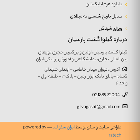
دانلود فرم اپلیکیشن
تبدیل تاریخ شمسی به میلادی
ویزای شینگن
درباره گیلوا گشت پارسیان
گیلوا گشت پارسیان، اولین و بزرگترین مجری تورهای
بین المللی تجاری، نمایشگاهی و آموزش پزشکی ایران
آدرس: تهران میدان فاطمی – ابتدای شهدای
گمنام –بالای بانک ایران زمین - پلاک ۳ - طبقه اول -
واحد ۴
02188992004
gilvagasht@gmail.com
طراحی سایت و سئو توسط
ایران سئو لند
— powered by
ratech