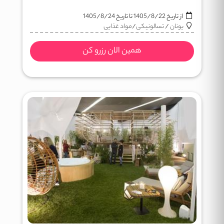
از تاریخ
1405/8/22
تا تاریخ
1405/8/24
یونان
/
تسالونیکی
/
مواد غذایی
همین الان رزرو کن