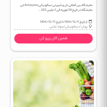
نمایشگاه بین المللی نان و شیرینی تسالونیکی Artozyma این
نمایشگاه در تاریخ 28 فوریه الی 2 مارس 202 ...
از تاریخ
1404/12/9
تا تاریخ
1404/12/11
یونان
/
تسالونیکی
/
مواد غذایی
همین الان رزرو کن