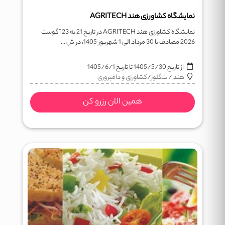
نمایشگاه کشاورزی هند AGRITECH
نمایشگاه کشاورزی هند AGRITECH در تاریخ 21 به 23 آگوست
2026 مصادف با 30 مرداد الی 1 شهریور 1405، در ش ...
از تاریخ
1405/5/30
تا تاریخ
1405/6/1
هند
/
بنگلور
/
کشاورزی و دامپروری
همین الان رزرو کن