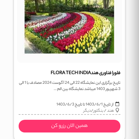
فلورا فناوری هندFLORA TECH INDIA
تاریخ برگزاری این نمایشگاه 22 الی 24 آگوست 2024 مصادف با 1 الی
3 شهریور 1403 میباشد.نمایشگاه بین الم ...
از تاریخ
1403/6/1
تا تاریخ
1403/6/3
هند
/
بنگلور
/
دیگر
همین الان رزرو کن