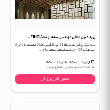
رویداد بین المللی مهندسی سقف و نماROOF INDIA
تاریخ برگزاری این نمایشگاه 23 الی 25 آپریل 2026 مصادف با 3 الی 5
اردیبهشت 1405 میباشد.صنعت سقف سازی ...
از تاریخ
1405/2/3
تا تاریخ
1405/2/5
هند
/
بنگلور
/
عمران، معماری و سا ...
همین الان رزرو کن