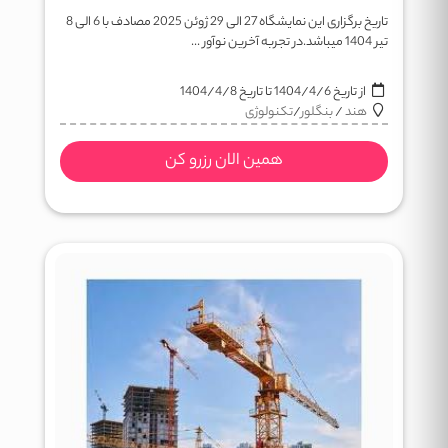
تاریخ برگزاری این نمایشگاه 27 الی 29 ژوئن 2025 مصادف با 6 الی 8
تیر 1404 میباشد.در تجربه آخرین نوآور ...
از تاریخ
1404/4/6
تا تاریخ
1404/4/8
هند
/
بنگلور
/
تکنولوژی
همین الان رزرو کن