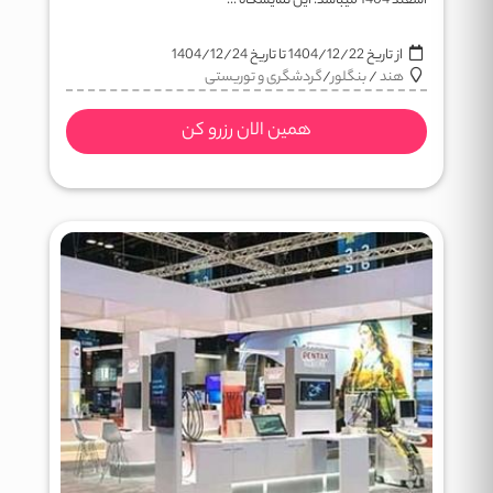
اسفند 1404 میباشد. این نمایشگاه ...
از تاریخ
1404/12/22
تا تاریخ
1404/12/24
هند
/
بنگلور
/
گردشگری و توریستی
همین الان رزرو کن