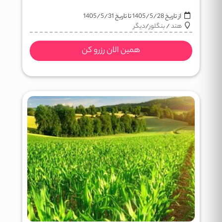
از تاریخ
1405/5/28
تا تاریخ
1405/5/31
هند
/
بنگلور
/
دیگر
همین الان رزرو کن