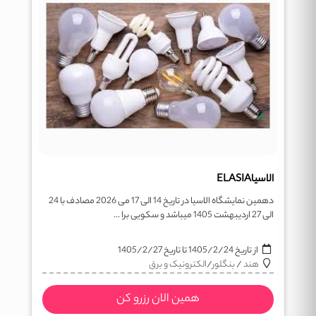
الاسیاELASIA
دهمین نمایشگاه الاسیا در تاریخ 14 الی 17 می 2026 مصادف با 24
الی 27 اردیبهشت 1405 میباشد و سکویی برا ...
از تاریخ
1405/2/24
تا تاریخ
1405/2/27
هند
/
بنگلور
/
الکترونیک و برق
همین الان رزرو کن