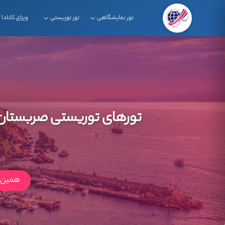
تور نمایشگاهی
تور توریستی
ویزای کانادا
تورهای توریستی صربستان
همین ا