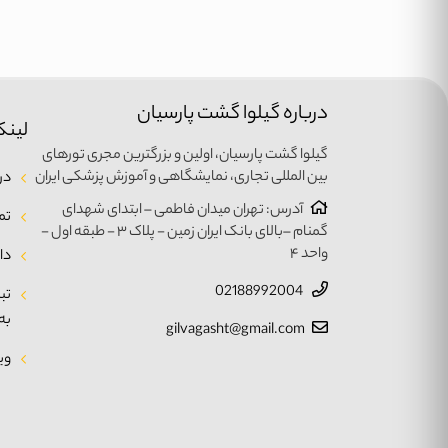
درباره گیلوا گشت پارسیان
لینک
گیلوا گشت پارسیان، اولین و بزرگترین مجری تورهای
بین المللی تجاری، نمایشگاهی و آموزش پزشکی ایران
درب
آدرس: تهران میدان فاطمی – ابتدای شهدای
تم
گمنام –بالای بانک ایران زمین - پلاک ۳ - طبقه اول -
واحد ۴
دا
02188992004
تب
به
gilvagasht@gmail.com
وی