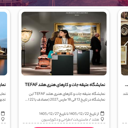
نمایشگاه بین المللی اتومبیلهای کلاسیک و قدیمی هلند InterClassics
نمایشگاه عتیقه جات و کارهای هنری هلند TEFAF
نمای
لند
نمایشگاه عتیقه جات و کارهای هنری هلند TEFAF این
نمای
نمایشگاه در تاریخ 13 الی 18 مارس 2027 (مصادف با 22 ا ...
تجهی
از تاریخ
1405/12/22
تا تاریخ
1405/12/27
ا
هلند
/
ماستریخت
/
طراحی و دکوراسیون