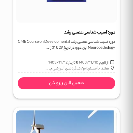
دوره آسیب شناسی عصبی رشد
دوره آسیب شناسی عصبی رشد CME Course on Developmental
Neuropathology این دوره در تاریخ 29 تا 31 ژا ...
از تاریخ
1403/11/10
تا تاریخ
1403/11/12
هلند
/
آمستردام
/
کنگره‌های آموزشی پ ...
همین الان رزرو کن