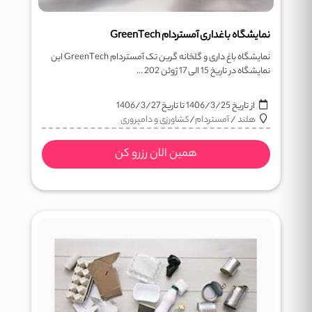
نمایشگاه باغداری آمستردام GreenTech
نمایشگاه باغ داری و گلخانه گرین تک آمستردام GreenTech این
نمایشگاه در تاریخ 15 الی 17 ژوئن 202 ...
از تاریخ
1406/3/25
تا تاریخ
1406/3/27
هلند
/
آمستردام
/
کشاورزی و دامپروری
همین الان رزرو کن