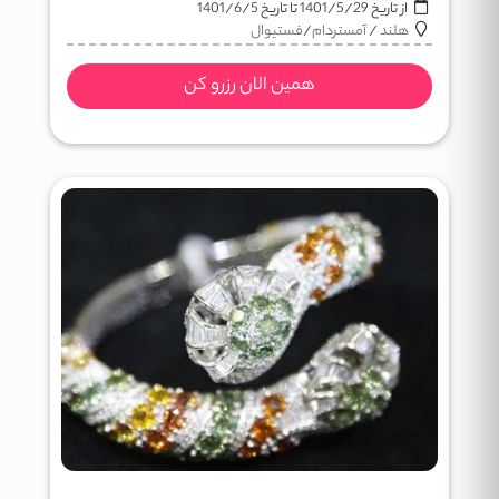
از تاریخ
1401/5/29
تا تاریخ
1401/6/5
هلند
/
آمستردام
/
فستيوال
همین الان رزرو کن