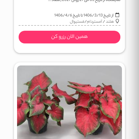
نمایشگاه از تاریخ 03 الی 27 ژوئن 2027 (مصاد ...
از تاریخ
1406/3/13
تا تاریخ
1406/4/6
هلند
/
آمستردام
/
فستيوال
همین الان رزرو کن