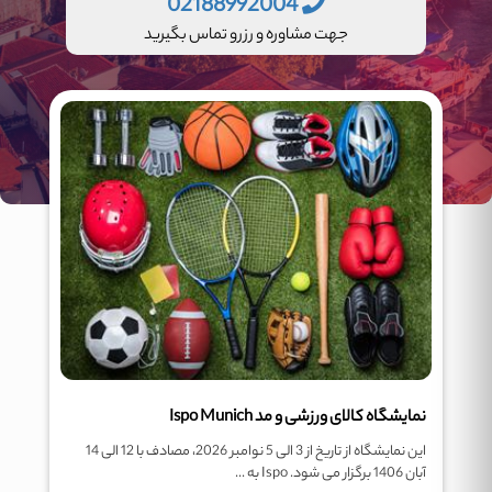
02188992004
جهت مشاوره و رزرو تماس بگیرید
نمایشگاه کالای ورزشی و مد Ispo Munich
این نمایشگاه از تاریخ از 3 الی 5 نوامبر 2026، مصادف با 12 الی 14
آبان 1406 برگزار می شود. Ispo به ...