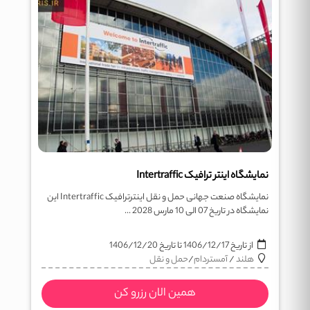
نمایشگاه اینتر ترافیک Intertraffic
نمایشگاه صنعت جهانی حمل و نقل اینترترافیک Intertraffic این
نمایشگاه در تاریخ 07 الی 10 مارس 2028 ...
از تاریخ
1406/12/17
تا تاریخ
1406/12/20
هلند
/
آمستردام
/
حمل و نقل
همین الان رزرو کن