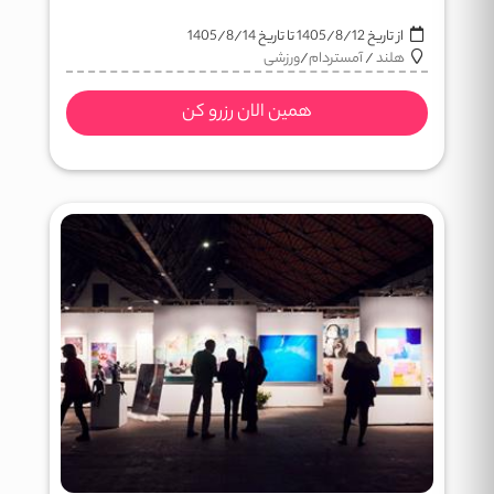
از تاریخ
1405/8/12
تا تاریخ
1405/8/14
هلند
/
آمستردام
/
ورزشی
همین الان رزرو کن