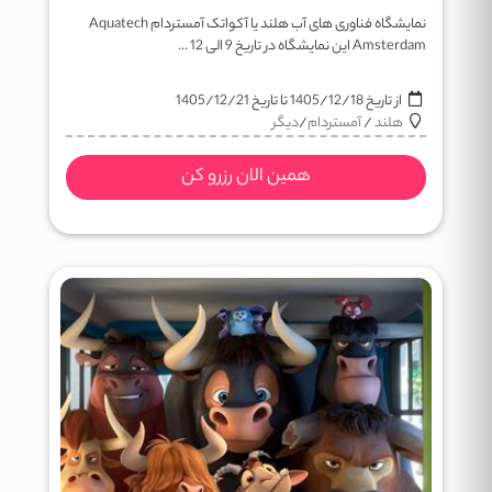
نمایشگاه فناوری های آب هلند یا آکواتک آمستردام Aquatech
Amsterdam این نمایشگاه در تاریخ 9 الی 12 ...
از تاریخ
1405/12/18
تا تاریخ
1405/12/21
هلند
/
آمستردام
/
دیگر
همین الان رزرو کن