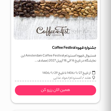
جشنواره قهوه Coffee Festival
فستیوال قهوه آمستردام Amsterdam Coffee Festival این
نمایشگاه در تاریخ 16 الی 18 آپریل 2027 (مصادف ...
از تاریخ
1406/1/27
تا تاریخ
1406/1/29
هلند
/
آمستردام
/
مواد غذایی
همین الان رزرو کن