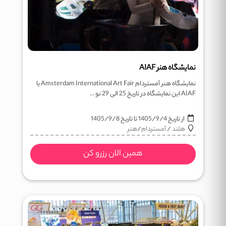
نمایشگاه هنر AIAF
نمایشگاه هنر آمستردام Amsterdam International Art Fair یا
AIAF این نمایشگاه در تاریخ 25 الی 29 نو ...
از تاریخ
1405/9/4
تا تاریخ
1405/9/8
هلند
/
آمستردام
/
هنر
همین الان رزرو کن