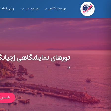
تور نمایشگاهی
تور توریستی
ویزای کانادا
تورهای نمایشگاهی ژجیان
0
همین ا