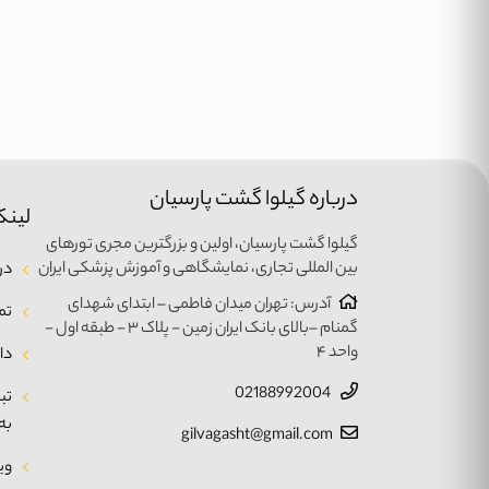
درباره گیلوا گشت پارسیان
لینک
گیلوا گشت پارسیان، اولین و بزرگترین مجری تورهای
بین المللی تجاری، نمایشگاهی و آموزش پزشکی ایران
درب
آدرس: تهران میدان فاطمی – ابتدای شهدای
تم
گمنام –بالای بانک ایران زمین - پلاک ۳ - طبقه اول -
واحد ۴
دا
02188992004
تب
به
gilvagasht@gmail.com
وی