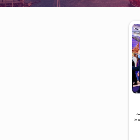
ت.
 حا