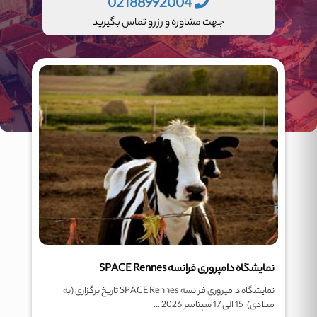
02188992004
جهت مشاوره و رزرو تماس بگیرید
نمایشگاه دامپروری فرانسه SPACE Rennes
نمایشگاه دامپروری فرانسه SPACE Rennes تاریخ برگزاری (به
میلادی): 15 الی 17 سپتامبر 2026 ...