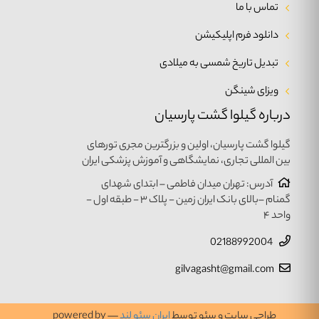
تماس با ما
دانلود فرم اپلیکیشن
تبدیل تاریخ شمسی به میلادی
ویزای شینگن
درباره گیلوا گشت پارسیان
گیلوا گشت پارسیان، اولین و بزرگترین مجری تورهای
بین المللی تجاری، نمایشگاهی و آموزش پزشکی ایران
آدرس: تهران میدان فاطمی – ابتدای شهدای
گمنام –بالای بانک ایران زمین - پلاک ۳ - طبقه اول -
واحد ۴
02188992004
gilvagasht@gmail.com
طراحی سایت و سئو توسط
ایران سئو لند
— powered by