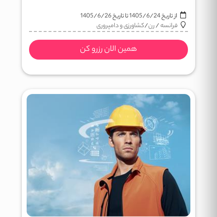
از تاریخ
1405/6/24
تا تاریخ
1405/6/26
فرانسه
/
رن
/
کشاورزی و دامپروری
همین الان رزرو کن