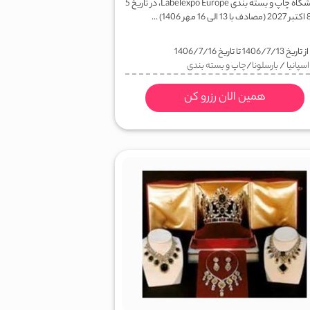
نمایشگاه چاپ و بسته بندی Labelexpo Europe، در تاریخ 5
ز تاریخ
1406/7/13
تا تاریخ
1406/7/16
اسپانیا
/
بارسلونا
/
چاپ و بسته بندی
همین الان رزرو کن