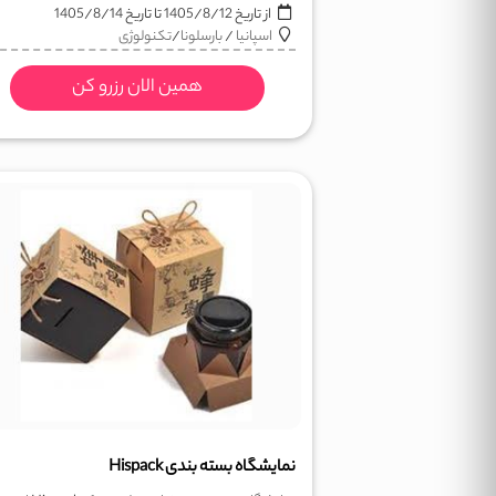
از تاریخ
1405/8/12
تا تاریخ
1405/8/14
اسپانیا
/
بارسلونا
/
تکنولوژی
همین الان رزرو کن
نمایشگاه بسته بندی Hispack