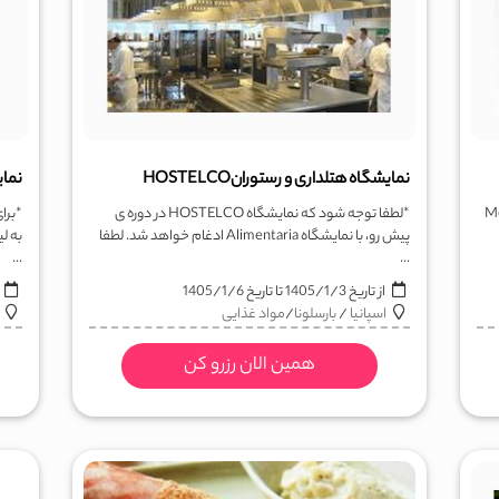
نمایشگاه هتلداری و رستورانHOSTELCO
نمایشگا
ون MWC یا Mobile
*لطفا توجه شود که نمایشگاه HOSTELCO در دوره ی
*برای
پیش رو، با نمایشگاه Alimentaria ادغام خواهد شد. لطفا
...
...
از تاریخ
1405/1/3
تا تاریخ
1405/1/6
ا
اسپانیا
/
بارسلونا
/
مواد غذایی
همین الان رزرو کن