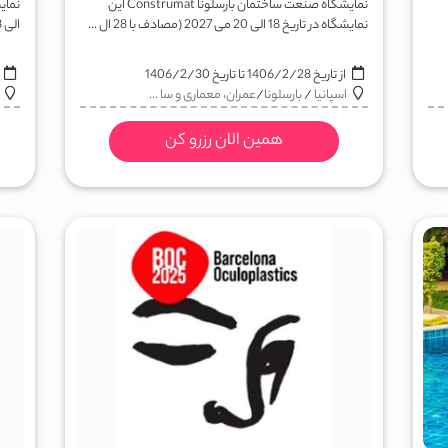
نمایشگاه صنعت ساختمان بارسلونا Construmat این
نمایشگاه در تاریخ 18 الی 20 می 2027 (مصادف با 28 ال ...
الی 8 اکتبر 2027 (مصادف با 13 الی 16 مهر 1406) ...
از تاریخ
1406/2/28
تا تاریخ
1406/2/30
ا
اسپانیا
/
بارسلونا
/
عمران، معماری و سا ...
همین الان رزرو کن