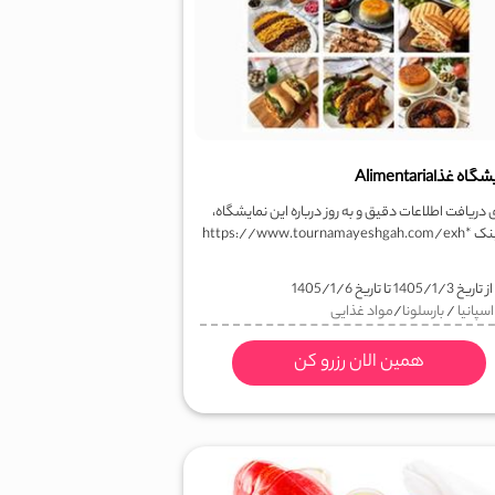
ه غذاAlimentaria
 دریافت اطلاعات دقیق و به روز درباره این نمایشگاه،
به لینک *https://www.tournamayeshgah.com/exh
ز تاریخ
1405/1/3
تا تاریخ
1405/1/6
اسپانیا
/
بارسلونا
/
مواد غذایی
همین الان رزرو کن