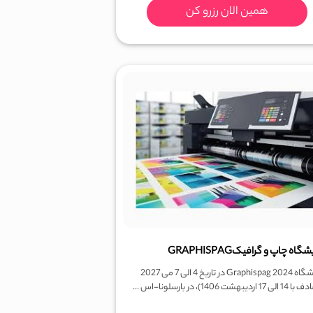
همین الان رزرو کن
گاه چاپ و گرافیکGRAPHISPAG
نمایشگاه Graphispag 2024 در تاریخ 4 الی 7 می 2027
اردیبهشت 1406)، در بارسلونا-اس ...