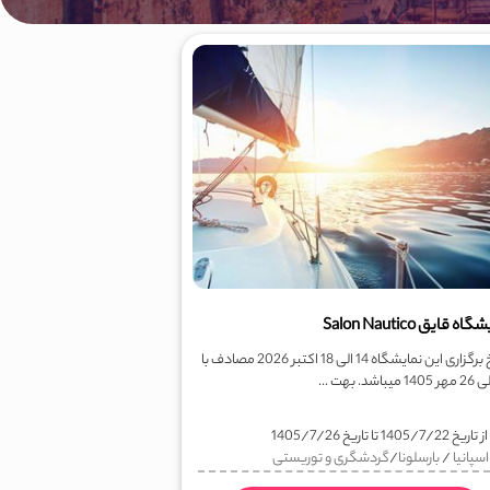
ه قایق Salon Nautico
تاریخ برگزاری این نمایشگاه 14 الی 18 اکتبر 2026 مصادف با
ز تاریخ
1405/7/22
تا تاریخ
1405/7/26
اسپانیا
/
بارسلونا
/
گردشگری و توریستی