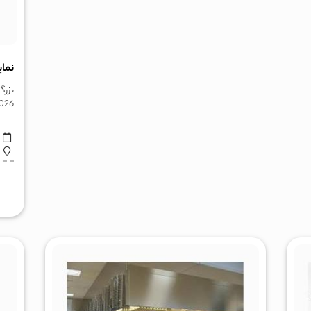
نمای
2026 مصادف با 23 الی 25 دی 1404 
ا