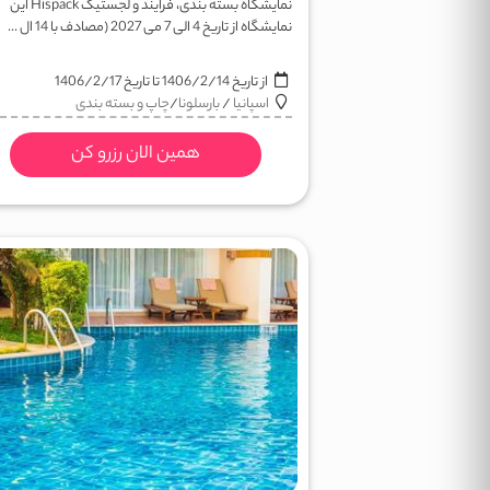
نمایشگاه بسته بندی، فرایند و لجستیک Hispack این
نمایشگاه از تاریخ 4 الی 7 می 2027 (مصادف با 14 ال ...
از تاریخ
1406/2/14
تا تاریخ
1406/2/17
اسپانیا
/
بارسلونا
/
چاپ و بسته بندی
همین الان رزرو کن