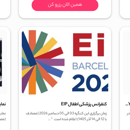
همین الان رزرو کن
کنگره جهانی نمایشگاه شهر هوشمند بارسلون SMART CITY
کنفرانس پزشکی اطفال EIP
نمایش
اه در
زمان برگزاری این کنگره 03 الی 05 دسامبر 2026 (مصادف
با 12 الی 14 آذر 1405) اعلام شده است. * ...
(مصادف با 14 الی 17 