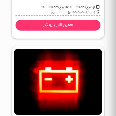
از تاریخ
1403/11/23
تا تاریخ
1403/11/25
ژاپن
/
توکیو
/
کشاورزی و دامپروری
همین الان رزرو کن