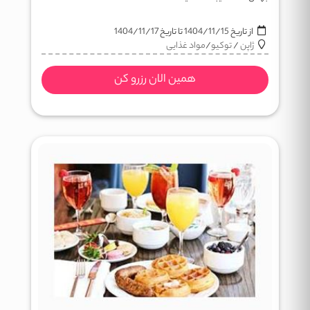
از تاریخ
1404/11/15
تا تاریخ
1404/11/17
ژاپن
/
توکیو
/
مواد غذایی
همین الان رزرو کن