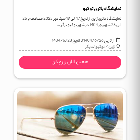
نمایشگاه باتری توکیو
نمایشگاه باتری ژاپن از تاریخ 17 الی 19 سپتامبر 2025 مصادف با 26
الی 28 شهریور 1404 در شهر توکیو برگز ...
از تاریخ
1404/6/26
تا تاریخ
1404/6/28
ژاپن
/
توکیو
/
دیگر
همین الان رزرو کن