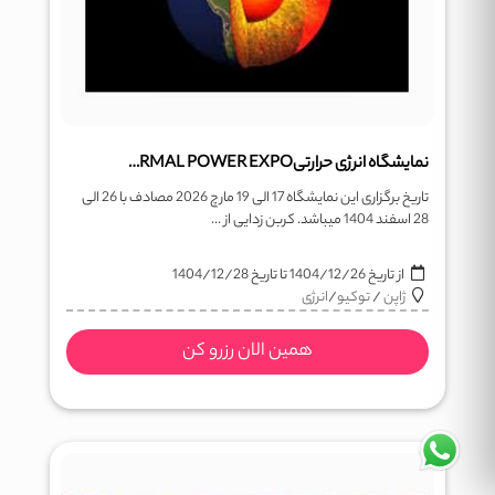
نمایشگاه انرژی حرارتیTHERMAL POWER EXPO
تاریخ برگزاری این نمایشگاه 17 الی 19 مارچ 2026 مصادف با 26 الی
28 اسفند 1404 میباشد. کربن زدایی از ...
از تاریخ
1404/12/26
تا تاریخ
1404/12/28
ژاپن
/
توکیو
/
انرژی
همین الان رزرو کن