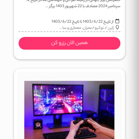
کنفرانس برتر جهانی در زمینه طراحی و مهندسی نما در تاریخ 12
سپتامبر 2024 مصادف با 22 شهریور 1403 برگز ...
از تاریخ
1403/6/22
تا تاریخ
1403/6/22
ژاپن
/
توکیو
/
عمران، معماری و سا ...
همین الان رزرو کن