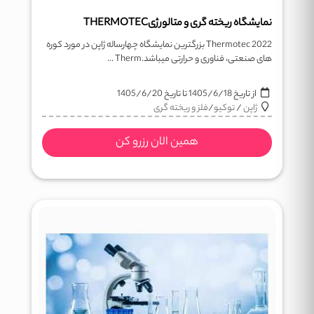
نمایشگاه ریخته گری و متالورژیTHERMOTEC
Thermotec 2022 بزرگترین نمایشگاه چهارساله ژاپن در مورد کوره
های صنعتی، فناوری و حرارتی میباشد.Therm ...
از تاریخ
1405/6/18
تا تاریخ
1405/6/20
ژاپن
/
توکیو
/
فلز و ریخته گری
همین الان رزرو کن