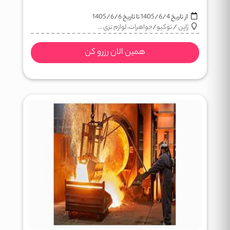
از تاریخ
1405/6/4
تا تاریخ
1405/6/6
ژاپن
/
توکیو
/
جواهرات، لوازم تزی ...
همین الان رزرو کن