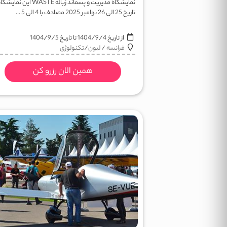
نمایشگاه مدیریت و پسماند زباله WASTE این ن
تاریخ 25 الی 26 نوامبر 2025 مصادف با 4 الی 5 ...
از تاریخ
1404/9/4
تا تاریخ
1404/9/5
فرانسه
/
لیون
/
تکنولوژی
همین الان رزرو کن