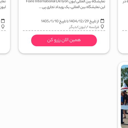
مایشگاه در
نمایشگاه بین المللی لیون Foire International De lyon
نمای
این نمایشگاه بین المللی، یک رویداد تجاری پی ...
لیون Salon HANDICA تاریخ برگزاری
از تاریخ
1404/12/29
تا تاریخ
1405/1/10
ا
فرانسه
/
لیون
/
دیگر
همین الان رزرو کن