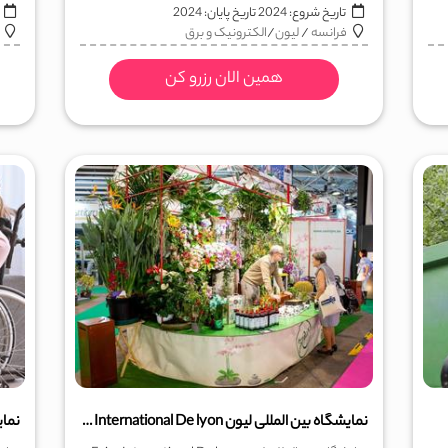
تاریخ شروع:
2024
تاریخ پایان:
2024
ا
فرانسه
/
لیون
/
الکترونیک و برق
همین الان رزرو کن
نمایشگاه بین المللی لیون Foire International De lyon
نمای