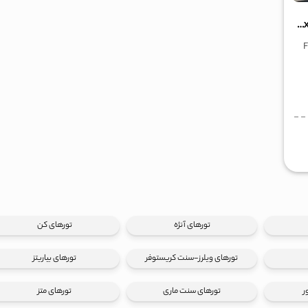
نمایشگاه هوانوردی عمومی و تجاری فرانسه France Air Expo
Franc
تورهای آنژه
تورهای کن
تورهای ویلرز-سنت کریستوفر
تورهای بیاریتز
ر
تورهای سنت ماری
تورهای متز