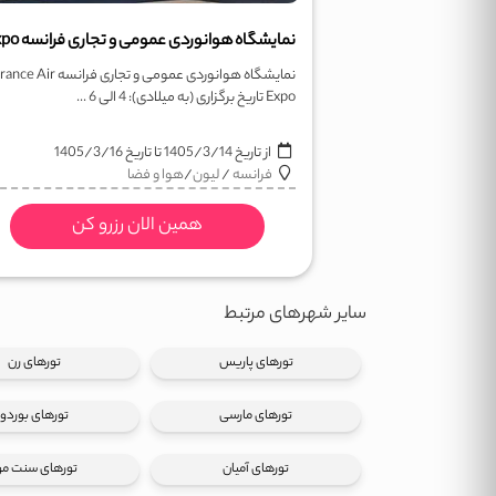
نمایشگاه هوانوردی عمومی و تجاری فرانسه e Air
Expo تاریخ برگزاری (به میلادی): 4 الی 6 ...
از تاریخ
1405/3/14
تا تاریخ
1405/3/16
فرانسه
/
لیون
/
هوا و فضا
همین الان رزرو کن
سایر شهرهای مرتبط
تورهای پاریس
تورهای رن
تورهای مارسی
تورهای بوردو
تورهای آمیان
تورهای سنت مو