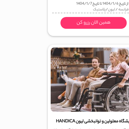
ز تاریخ
1404/1/6
تا تاریخ
1404/1/7
فرانسه
/
لیون
/
پلاستیک
همین الان رزرو کن
شگاه معلولین و توانبخشی لیون HANDICA