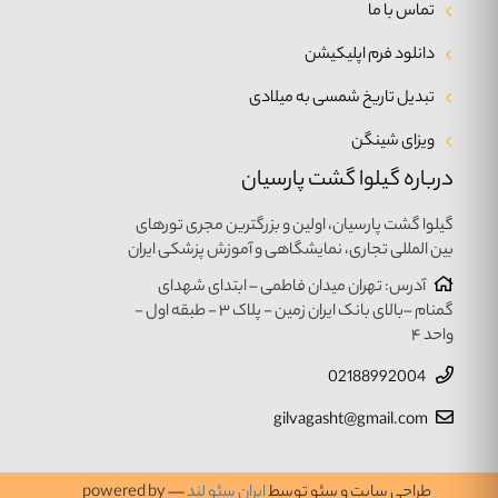
تماس با ما
دانلود فرم اپلیکیشن
تبدیل تاریخ شمسی به میلادی
ویزای شینگن
درباره گیلوا گشت پارسیان
گیلوا گشت پارسیان، اولین و بزرگترین مجری تورهای
بین المللی تجاری، نمایشگاهی و آموزش پزشکی ایران
آدرس: تهران میدان فاطمی – ابتدای شهدای
گمنام –بالای بانک ایران زمین - پلاک ۳ - طبقه اول -
واحد ۴
02188992004
gilvagasht@gmail.com
طراحی سایت و سئو توسط
ایران سئو لند
— powered by