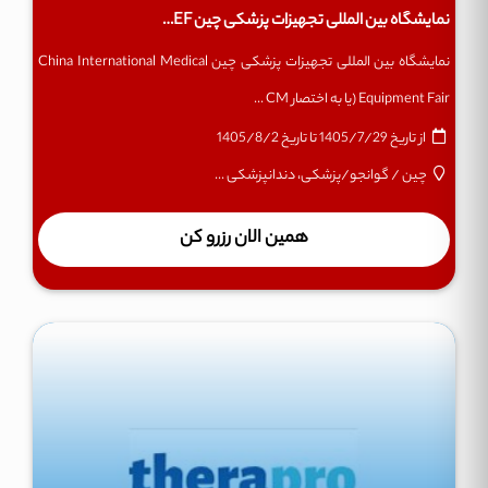
کشف فناوری‌های انقلابی
نمایشگاه بین المللی تجهیزات پزشکی چین CMEF
نمایشگاه بین المللی تجهیزات پزشکی چین China International Medical
ارتباط با رهبران بین‌المللی مراقبت‌های بهداشتی
Equipment Fair (یا به اختصار CM ...
استفاده از تجربیات متخصصان و پیشگامان این
از تاریخ
1405/7/29
تا تاریخ
1405/8/2
صنعت
چین
/
گوانجو
/
پزشکی، دندانپزشکی ...
همین الان رزرو کن