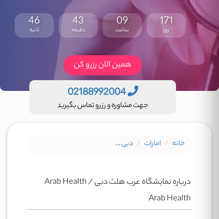
45
43
09
171
روز
ساعت
دقیقه
ثانیه
همین الان رزرو کن
02188992004
جهت مشاوره و رزرو تماس بگیرید
خانه
امارات
دبی
نمایشگاه عرب هلث دبی Arab Health
درباره نمایشگاه عرب هلث دبی Arab Health /
Arab Health