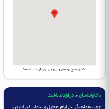
بخش های مختلف نمایشگاه و مجموعه کنفرانس
های عرب هلث
Arab Health
:
تجهیزات و دستگاه های پزشکی
کالاهای یکبار مصرف و مصرفی
ملزومات ارتوپدی و فیزیوتراپی
ملزومات تصویربرداری و تشخیص
خدمات درمانی و عمومی
تا کنون هیچ برچسبی برای این تور وارد نشده است
سیستم ها و راهکارهای فناوری اطلاعات
زیرساخت های مراقبت های بهداشتی
با کارشناسان ما در ارتباط باشید
سلامتی و پیشگیری
تحول در مراقبت های بهداشتی
جهت هماهنگی در ایام تعطیل و ساعات غیر اداری با