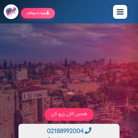
منو
ورود به پروفایل
خانه
همین الان رزرو کن
02188992004