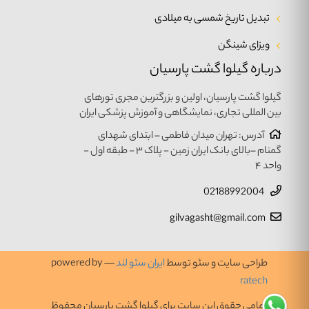
تبدیل تاریخ شمسی به میلادی
ویزای شینگن
درباره گیلوا گشت پارسیان
گیلوا گشت پارسیان، اولین و بزرگترین مجری تورهای
بین المللی تجاری، نمایشگاهی و آموزش پزشکی ایران
آدرس: تهران میدان فاطمی – ابتدای شهدای
گمنام –بالای بانک ایران زمین - پلاک ۳ - طبقه اول -
واحد ۴
02188992004
gilvagasht@gmail.com
طراحی سایت و سئو توسط
ایران سئو لند
— powered by
ratech
تمامی حقوق این سایت برای گیلوا گشت پارسیان محفوظ